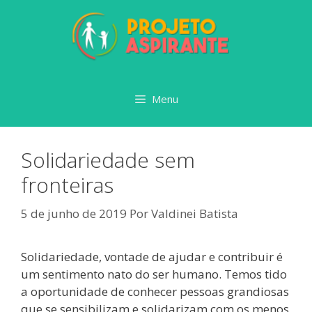
Pular
para
o
conteúdo
Menu
Solidariedade sem
fronteiras
5 de junho de 2019
Por
Valdinei Batista
Solidariedade, vontade de ajudar e contribuir é
um sentimento nato do ser humano. Temos tido
a oportunidade de conhecer pessoas grandiosas
que se sensibilizam e solidarizam com os menos