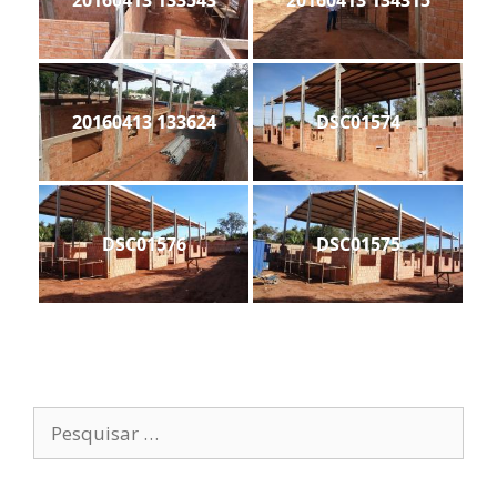
20160413 133543
20160413 134315
20160413 133624
DSC01574
DSC01576
DSC01575
Pesquisar
por: